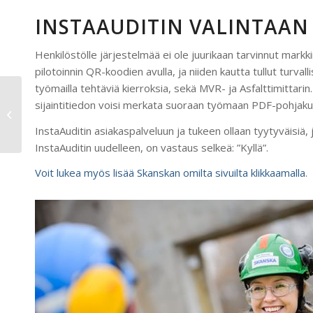
INSTAAUDITIN VALINTAAN
Henkilöstölle järjestelmää ei ole juurikaan tarvinnut markki
pilotoinnin QR-koodien avulla, ja niiden kautta tullut tur
työmailla tehtäviä kierroksia, sekä MVR- ja Asfalttimittari
Tuloksellinen
sijaintitiedon voisi merkata suoraan työmaan PDF-pohjakuv
turvallisuuden
kehittäminen
InstaAuditin asiakaspalveluun ja tukeen ollaan tyytyväisiä,
InstaAuditin uudelleen, on vastaus selkeä: ”Kyllä”.
Voit lukea myös lisää Skanskan omilta sivuilta klikkaamalla
.