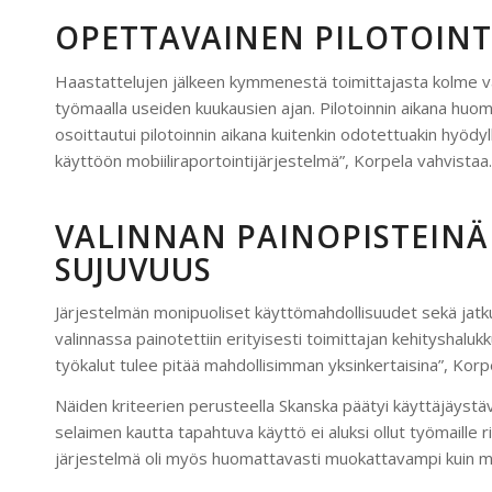
OPETTAVAINEN PILOTOINT
Haastattelujen jälkeen kymmenestä toimittajasta kolme vali
työmaalla useiden kuukausien ajan. Pilotoinnin aikana huomat
osoittautui pilotoinnin aikana kuitenkin odotettuakin hyödyll
käyttöön mobiiliraportointijärjestelmä”, Korpela vahvistaa.
VALINNAN PAINOPISTEINÄ
SUJUVUUS
Järjestelmän monipuoliset käyttömahdollisuudet sekä jatk
valinnassa painotettiin erityisesti toimittajan kehityshal
työkalut tulee pitää mahdollisimman yksinkertaisina”, Korp
Näiden kriteerien perusteella Skanska päätyi käyttäjäystävä
selaimen kautta tapahtuva käyttö ei aluksi ollut työmaille r
järjestelmä oli myös huomattavasti muokattavampi kuin mui