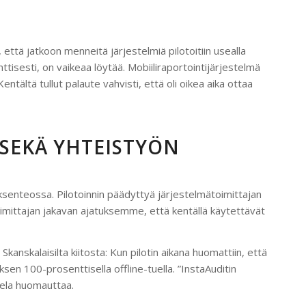
että jatkoon menneitä järjestelmiä pilotoitiin usealla
ttisesti, on vaikeaa löytää. Mobiiliraportointijärjestelmä
ntältä tullut palaute vahvisti, että oli oikea aika ottaa
SEKÄ YHTEISTYÖN
senteossa. Pilotoinnin päädyttyä järjestelmätoimittajan
toimittajan jakavan ajatuksemme, että kentällä käytettävät
anskalaisilta kiitosta: Kun pilotin aikana huomattiin, että
ksen 100-prosenttisella offline-tuella. ”InstaAuditin
pela huomauttaa.