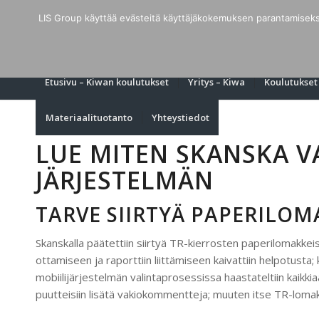
LIS Group käyttää evästeitä käyttäjäkokemuksen parantamiseksi 
Etusivu – Kiwan koulutukset
Yritys – Kiwa
Koulutukset
Materiaalituotanto
Yhteystiedot
LUE MITEN SKANSKA V
JÄRJESTELMÄN
TARVE SIIRTYÄ PAPERILOM
Skanskalla päätettiin siirtyä TR-kierrosten paperilomakke
ottamiseen ja raporttiin liittämiseen kaivattiin helpotusta
mobiilijärjestelmän valintaprosessissa haastateltiin kaikki
puutteisiin lisätä vakiokommentteja; muuten itse TR-loma