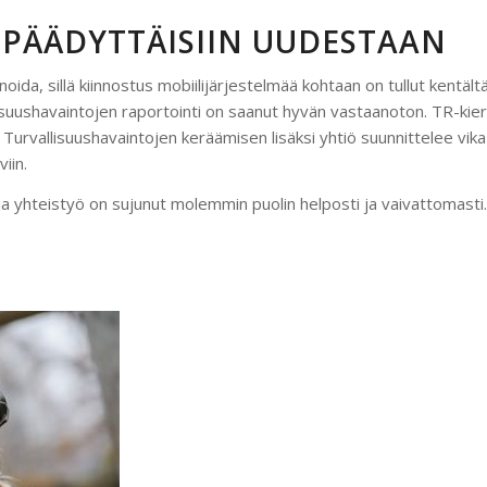
 PÄÄDYTTÄISIIN UUDESTAAN
noida, sillä kiinnostus mobiilijärjestelmää kohtaan on tullut kentält
vallisuushavaintojen raportointi on saanut hyvän vastaanoton. TR-ki
n. Turvallisuushavaintojen keräämisen lisäksi yhtiö suunnittelee vik
iin.
 ja yhteistyö on sujunut molemmin puolin helposti ja vaivattomasti.