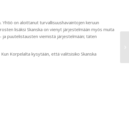
ä. Yhtiö on aloittanut turvallisuushavaintojen keruun
errosten lisäksi Skanska on vienyt järjestelmään myös muita
a- ja puutelistausten viemistä järjestelmään; täten
 Kun Korpelalta kysytään, että valitsisiko Skanska