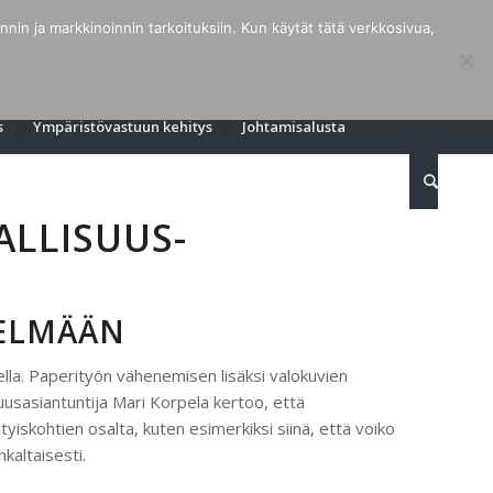
in ja markkinoinnin tarkoituksiin. Kun käytät tätä verkkosivua,
s
Ympäristövastuun kehitys
Johtamisalusta
ALLISUUS-
TELMÄÄN
lla. Paperityön vähenemisen lisäksi valokuvien
suusasiantuntija Mari Korpela kertoo, että
yiskohtien osalta, kuten esimerkiksi siinä, että voiko
kaltaisesti.