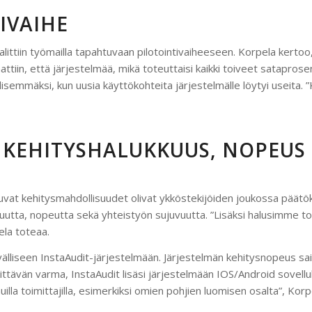
IVAIHE
ttiin työmailla tapahtuvaan pilotointivaiheeseen. Korpela kertoo, 
tiin, että järjestelmää, mikä toteuttaisi kaikki toiveet sataprosen
isemmäksi, kun uusia käyttökohteita järjestelmälle löytyi useita. ”Ke
 KEHITYSHALUKKUUS, NOPEUS 
uvat kehitysmahdollisuudet olivat ykköstekijöiden joukossa päätök
ukkuutta, nopeutta sekä yhteistyön sujuvuutta. ”Lisäksi halusimme 
ela toteaa.
lliseen InstaAudit-järjestelmään. Järjestelmän kehitysnopeus sai Sk
iittävän varma, InstaAudit lisäsi järjestelmään IOS/Android sovellu
lla toimittajilla, esimerkiksi omien pohjien luomisen osalta”, Kor