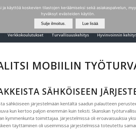
ja käyttöä koskevien tilastojen keräämiseksi sekä asiakaspalvelun, myynn
hyväksyt evästeiden käytön.
Sulje ilmoitus.
Lue lisää
Verkkokoulutukset
Turvallisuuskehitys
Hyvinvoinnin kehity
ALITSI MOBIILIN TYÖTURV
AKKEISTA SÄHKÖISEEN JÄRJES
ista sähköiseen järjestelmään kentältä saadun palautteen perustee
; kuva kun kertoo paljon enemmän kuin teksti. Skanskan työturvalli
aan kymmenkunta toimittajaa. Järjestelmissä oli eroavaisuuksia yksit
kkeen täyttäminen oli useimmissa järjestelmissä toteutettu saman