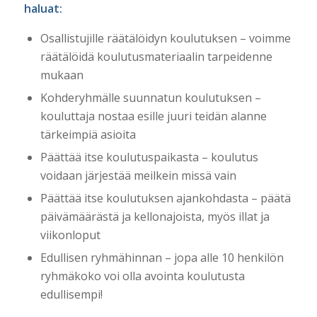
haluat:
Osallistujille räätälöidyn koulutuksen – voimme
räätälöidä koulutusmateriaalin tarpeidenne
mukaan
Kohderyhmälle suunnatun koulutuksen –
kouluttaja nostaa esille juuri teidän alanne
tärkeimpiä asioita
Päättää itse koulutuspaikasta – koulutus
voidaan järjestää meilkein missä vain
Päättää itse koulutuksen ajankohdasta – päätä
päivämäärästä ja kellonajoista, myös illat ja
viikonloput
Edullisen ryhmähinnan – jopa alle 10 henkilön
ryhmäkoko voi olla avointa koulutusta
edullisempi!