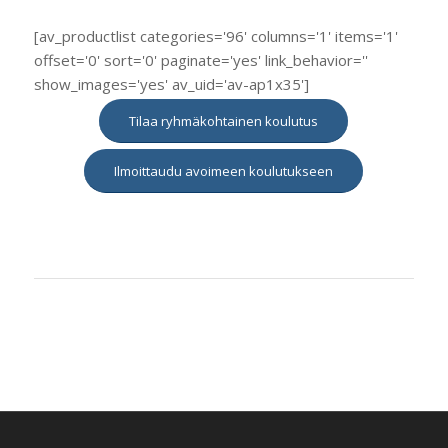
[av_productlist categories='96' columns='1' items='1'
offset='0' sort='0' paginate='yes' link_behavior=''
show_images='yes' av_uid='av-ap1x35']
Tilaa ryhmäkohtainen koulutus
Ilmoittaudu avoimeen koulutukseen