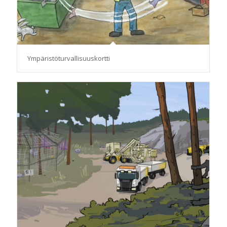
Ympäristöturvallisuuskortti