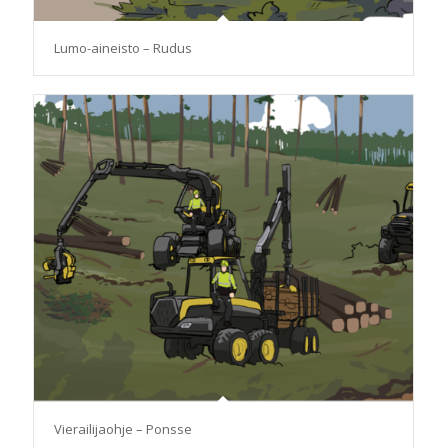
Lumo-aineisto – Rudus
Vierailijaohje – Ponsse