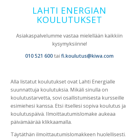
LAHTI ENERGIAN
KOULUTUKSET
Asiakaspalvelumme vastaa mielellään kaikkiin
kysymyksiinne!
010 521 600
tai
fi.koulutus@kiwa.com
Alla listatut koulutukset ovat Lahti Energialle
suunnattuja koulutuksia. Mikäli sinulla on
koulutustarvetta, sovi osallistumisesta kursseille
esimiehesi kanssa. Etsi itsellesi sopiva koulutus ja
koulutuspäivä. Ilmoittautumislomake aukeaa
päivämäärää klikkaamalla.
Täytäthän ilmoittautumislomakkeen huolellisesti.