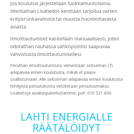
Jos koulutus järjestetään luokkamuotoisena,
ilmoitathan Lisätiedot-kenttään tarjoilua varten
erityisruokavaliosta tai muusta huomioitavasta
asiasta.
Ilmoittautumiset käsitellään manuaalisesti, joten
odotathan rauhassa sähköpostiisi saapuvaa
vahvistusta ilmoittautumisellesi.
Peruthan ilmoittautumisesi viimeistään seitsemän (7)
arkipäivää ennen koulutusta, mikäli et pääse
osallistumaan. Alle seitsemän arkipäivää ennen koulutusta
tehdyistä peruutuksista veloitetaan peruutusmaksu.
Lisätietoja asiakaspalvelustamme, puh: 010 521 600.
LAHTI ENERGIALLE
RÄÄTÄLÖIDYT