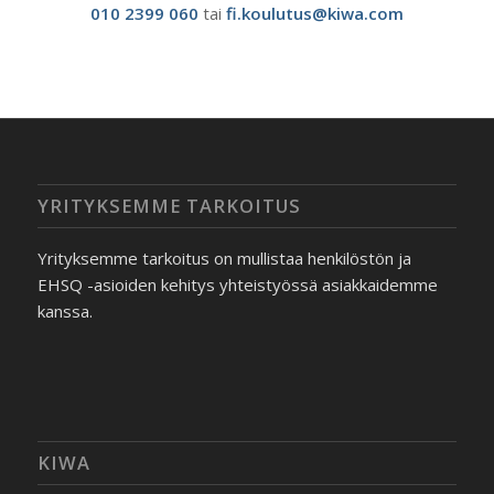
010 2399 060
tai
fi.koulutus@kiwa.com
YRITYKSEMME TARKOITUS
Yrityksemme tarkoitus on mullistaa henkilöstön ja
EHSQ -asioiden kehitys yhteistyössä asiakkaidemme
kanssa.
KIWA