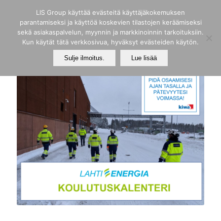
LIS Group käyttää evästeitä käyttäjäkokemuksen
parantamiseksi ja käyttöä koskevien tilastojen keräämiseksi
sekä asiakaspalvelun, myynnin ja markkinoinnin tarkoituksiin.
Kun käytät tätä verkkosivua, hyväksyt evästeiden käytön.
Sulje ilmoitus.
Lue lisää