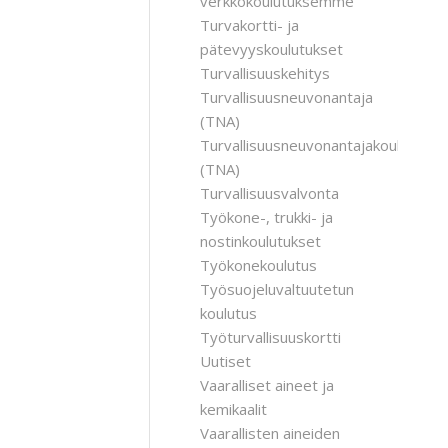
verkkokoulutuksemme
Turvakortti- ja
pätevyyskoulutukset
Turvallisuuskehitys
Turvallisuusneuvonantaja
(TNA)
Turvallisuusneuvonantajakoulutus
(TNA)
Turvallisuusvalvonta
Työkone-, trukki- ja
nostinkoulutukset
Työkonekoulutus
Työsuojeluvaltuutetun
koulutus
Työturvallisuuskortti
Uutiset
Vaaralliset aineet ja
kemikaalit
Vaarallisten aineiden