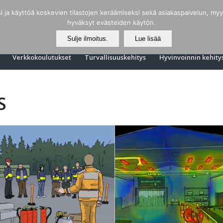
ja käyttöä koskevien tilastojen keräämiseksi sekä asiakaspalvelun, myynn
hyväksyt evästeiden käytön.
Sulje ilmoitus.
Lue lisää
Verkkokoulutukset
Turvallisuuskehitys
Hyvinvoinnin kehity
S