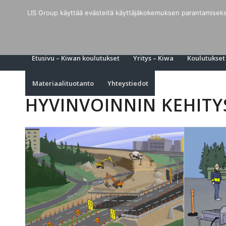
LIS Group käyttää evästeitä käyttäjäkokemuksen parantamiseksi 
Etusivu – Kiwan koulutukset
Yritys – Kiwa
Koulutukset
Materiaalituotanto
Yhteystiedot
HYVINVOINNIN KEHITY