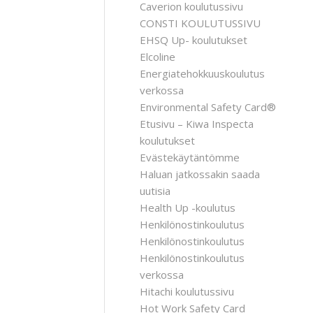
Caverion koulutussivu
CONSTI KOULUTUSSIVU
EHSQ Up- koulutukset
Elcoline
Energiatehokkuuskoulutus
verkossa
Environmental Safety Card®
Etusivu – Kiwa Inspecta
koulutukset
Evästekäytäntömme
Haluan jatkossakin saada
uutisia
Health Up -koulutus
Henkilönostinkoulutus
Henkilönostinkoulutus
Henkilönostinkoulutus
verkossa
Hitachi koulutussivu
Hot Work Safety Card