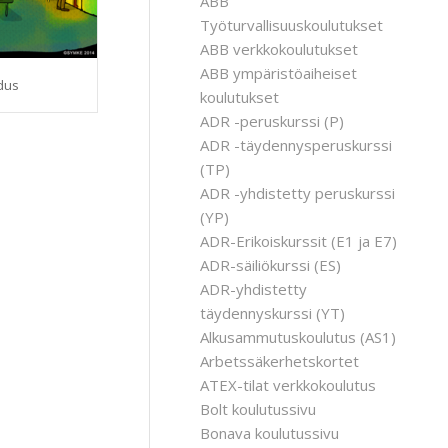
ABB
Työturvallisuuskoulutukset
ABB verkkokoulutukset
ABB ympäristöaiheiset
dus
koulutukset
ADR -peruskurssi (P)
ADR -täydennysperuskurssi
(TP)
ADR -yhdistetty peruskurssi
(YP)
ADR-Erikoiskurssit (E1 ja E7)
ADR-säiliökurssi (ES)
ADR-yhdistetty
täydennyskurssi (YT)
Alkusammutuskoulutus (AS1)
Arbetssäkerhetskortet
ATEX-tilat verkkokoulutus
Bolt koulutussivu
Bonava koulutussivu