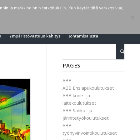
in ja markkinoinnin tarkoituksiin. Kun käytät tätä verkkosivua,
s
Ympäristövastuun kehitys
Johtamisalusta
PAGES
ABB
ABB Ensiapukoulutukset
ABB kone- ja
laitekoulutukset
ABB Sähkö- ja
jännitetyökoulutukset
ABB
työhyvinvointikoulutukset