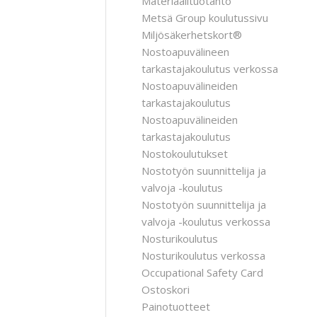
Materiaalituotanto
Metsä Group koulutussivu
Miljösäkerhetskort®
Nostoapuvälineen
tarkastajakoulutus verkossa
Nostoapuvälineiden
tarkastajakoulutus
Nostoapuvälineiden
tarkastajakoulutus
Nostokoulutukset
Nostotyön suunnittelija ja
valvoja -koulutus
Nostotyön suunnittelija ja
valvoja -koulutus verkossa
Nosturikoulutus
Nosturikoulutus verkossa
Occupational Safety Card
Ostoskori
Painotuotteet