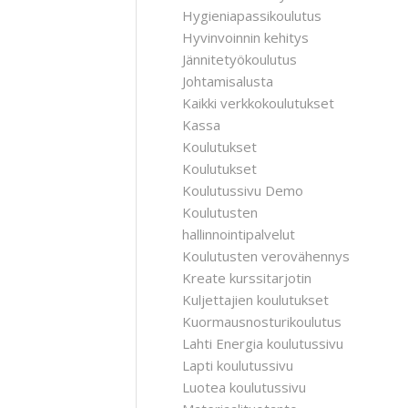
Hygieniapassikoulutus
Hyvinvoinnin kehitys
Jännitetyökoulutus
Johtamisalusta
Kaikki verkkokoulutukset
Kassa
Koulutukset
Koulutukset
Koulutussivu Demo
Koulutusten
hallinnointipalvelut
Koulutusten verovähennys
Kreate kurssitarjotin
Kuljettajien koulutukset
Kuormausnosturikoulutus
Lahti Energia koulutussivu
Lapti koulutussivu
Luotea koulutussivu