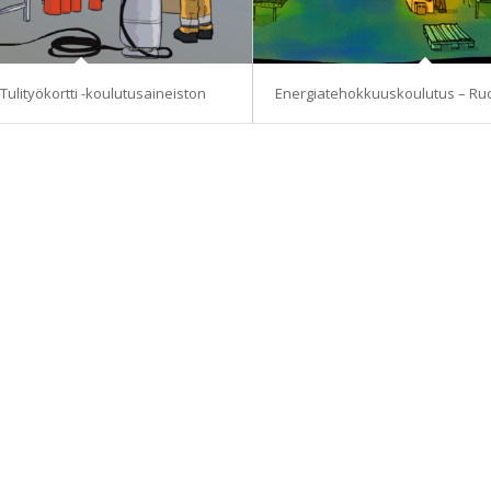
ulityökortti -koulutusaineiston
Energiatehokkuuskoulutus – Ru