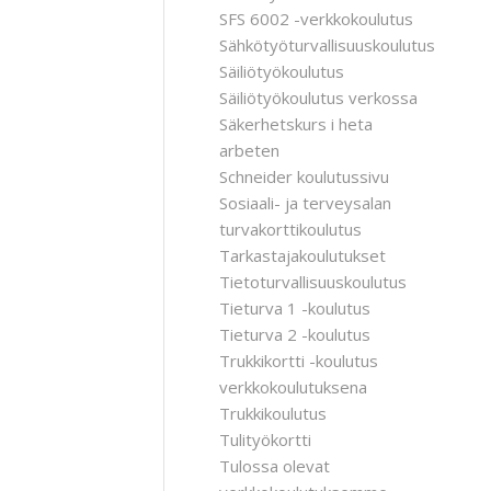
SFS 6002 -verkkokoulutus
Sähkötyöturvallisuuskoulutus
Säiliötyökoulutus
Säiliötyökoulutus verkossa
Säkerhetskurs i heta
arbeten
Schneider koulutussivu
Sosiaali- ja terveysalan
turvakorttikoulutus
Tarkastajakoulutukset
Tietoturvallisuuskoulutus
Tieturva 1 -koulutus
Tieturva 2 -koulutus
Trukkikortti -koulutus
verkkokoulutuksena
Trukkikoulutus
Tulityökortti
Tulossa olevat