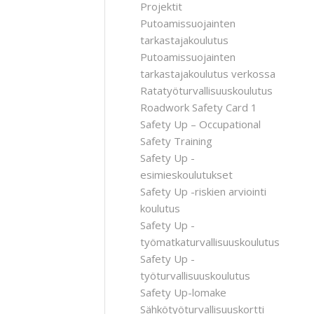
Projektit
Putoamissuojainten
tarkastajakoulutus
Putoamissuojainten
tarkastajakoulutus verkossa
Ratatyöturvallisuuskoulutus
Roadwork Safety Card 1
Safety Up – Occupational
Safety Training
Safety Up -
esimieskoulutukset
Safety Up -riskien arviointi
koulutus
Safety Up -
työmatkaturvallisuuskoulutus
Safety Up -
työturvallisuuskoulutus
Safety Up-lomake
Sähkötyöturvallisuuskortti