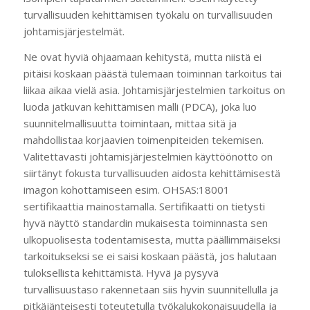
turvallisuuden kehittämisen työkalu on turvallisuuden
johtamisjärjestelmät.
Ne ovat hyviä ohjaamaan kehitystä, mutta niistä ei
pitäisi koskaan päästä tulemaan toiminnan tarkoitus tai
liikaa aikaa vielä asia. Johtamisjärjestelmien tarkoitus on
luoda jatkuvan kehittämisen malli (PDCA), joka luo
suunnitelmallisuutta toimintaan, mittaa sitä ja
mahdollistaa korjaavien toimenpiteiden tekemisen.
Valitettavasti johtamisjärjestelmien käyttöönotto on
siirtänyt fokusta turvallisuuden aidosta kehittämisestä
imagon kohottamiseen esim. OHSAS:18001
sertifikaattia mainostamalla. Sertifikaatti on tietysti
hyvä näyttö standardin mukaisesta toiminnasta sen
ulkopuolisesta todentamisesta, mutta päällimmäiseksi
tarkoitukseksi se ei saisi koskaan päästä, jos halutaan
tuloksellista kehittämistä. Hyvä ja pysyvä
turvallisuustaso rakennetaan siis hyvin suunnitellulla ja
pitkäjänteisesti toteutetulla työkalukokonaisuudella ja