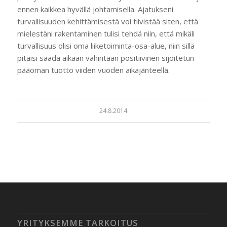
ennen kaikkea hyvällä johtamisella. Ajatukseni
turvallisuuden kehittämisestä voi tiivistää siten, että
mielestäni rakentaminen tulisi tehdä niin, että mikäli
turvallisuus olisi oma liiketoiminta-osa-alue, niin sillä
pitäisi saada aikaan vähintään positiivinen sijoitetun
pääoman tuotto viiden vuoden aikajänteellä.
24.8.2014
YRITYKSEMME TARKOITUS