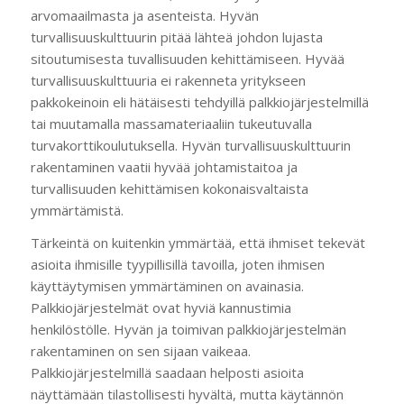
arvomaailmasta ja asenteista. Hyvän
turvallisuuskulttuurin pitää lähteä johdon lujasta
sitoutumisesta tuvallisuuden kehittämiseen. Hyvää
turvallisuuskulttuuria ei rakenneta yritykseen
pakkokeinoin eli hätäisesti tehdyillä palkkiojärjestelmillä
tai muutamalla massamateriaaliin tukeutuvalla
turvakorttikoulutuksella. Hyvän turvallisuuskulttuurin
rakentaminen vaatii hyvää johtamistaitoa ja
turvallisuuden kehittämisen kokonaisvaltaista
ymmärtämistä.
Tärkeintä on kuitenkin ymmärtää, että ihmiset tekevät
asioita ihmisille tyypillisillä tavoilla, joten ihmisen
käyttäytymisen ymmärtäminen on avainasia.
Palkkiojärjestelmät ovat hyviä kannustimia
henkilöstölle. Hyvän ja toimivan palkkiojärjestelmän
rakentaminen on sen sijaan vaikeaa.
Palkkiojärjestelmillä saadaan helposti asioita
näyttämään tilastollisesti hyvältä, mutta käytännön