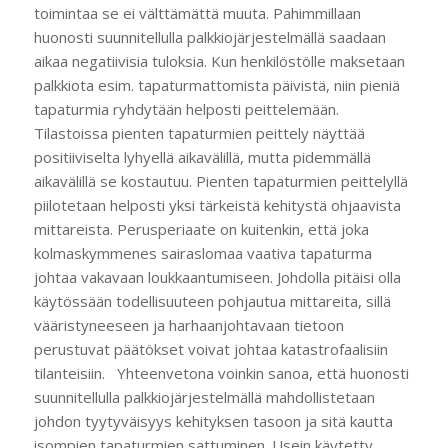
toimintaa se ei välttämättä muuta. Pahimmillaan
huonosti suunnitellulla palkkiojärjestelmällä saadaan
aikaa negatiivisia tuloksia. Kun henkilöstölle maksetaan
palkkiota esim. tapaturmattomista päivistä, niin pieniä
tapaturmia ryhdytään helposti peittelemään.
Tilastoissa pienten tapaturmien peittely näyttää
positiiviselta lyhyellä aikavälillä, mutta pidemmällä
aikavälillä se kostautuu. Pienten tapaturmien peittelyllä
piilotetaan helposti yksi tärkeistä kehitystä ohjaavista
mittareista. Perusperiaate on kuitenkin, että joka
kolmaskymmenes sairaslomaa vaativa tapaturma
johtaa vakavaan loukkaantumiseen. Johdolla pitäisi olla
käytössään todellisuuteen pohjautua mittareita, sillä
vääristyneeseen ja harhaanjohtavaan tietoon
perustuvat päätökset voivat johtaa katastrofaalisiin
tilanteisiin. Yhteenvetona voinkin sanoa, että huonosti
suunnitellulla palkkiojärjestelmällä mahdollistetaan
johdon tyytyväisyys kehityksen tasoon ja sitä kautta
isompien tapaturmien sattuminen. Usein käytetty