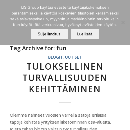
LIS Group käyttää evästeitä käyttäjäkokemuksen
parantamiseksi ja käyttöä koskevien tilastojen keräämiseksi
sekä asiakaspalvelun, myynnin ja markkinoinnin tarkoituksiin.
Kun käytät tätä verkkosivua, hyväksyt evästeiden käytön.
Sulje ilmoitus.
Lue lisää
Tag Archive for:
fun
BLOGIT
,
UUTISET
TULOKSELLINEN
TURVALLISUUDEN
KEHITTÄMINEN
Olemme nähneet vuosien varrella satoja erilaisia
tapoja kehittää yrityksen liiketoiminnan osa-alueita,
joista tähän blogiin valitsin työturvallisuuden.