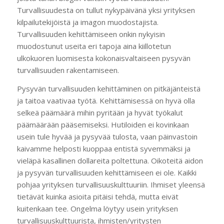
Turvallisuudesta on tullut nykypäivänä yksi yrityksen
kilpailutekijöistä ja imagon muodostajista.
Turvallisuuden kehittämiseen onkin nykyisin
muodostunut useita eri tapoja aina kiillotetun
ulkokuoren luomisesta kokonaisvaltaiseen pysyvän
turvallisuuden rakentamiseen.
Pysyvän turvallisuuden kehittäminen on pitkäjänteistä
ja taitoa vaativaa työtä. Kehittämisessä on hyvä olla
selkeä päämäärä mihin pyritään ja hyvät työkalut
päämäärään pääsemiseksi. Hutiloiden ei kovinkaan
usein tule hyvää ja pysyvää tulosta, vaan päinvastoin
kaivamme helposti kuoppaa entistä syvemmäksi ja
vieläpä kasallinen dollareita poltettuna. Oikoteitä aidon
ja pysyvän turvallisuuden kehittämiseen ei ole. Kaikki
pohjaa yrityksen turvallisuuskulttuuriin. Ihmiset yleensä
tietävät kuinka asioita pitäisi tehdä, mutta eivät
kuitenkaan tee. Ongelma löytyy usein yrityksen
turvallisuuskulttuurista, ihmisten/yritysten